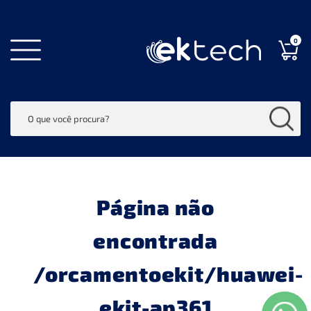
0
Página não
encontrada
/orcamentoekit/huawei-
ekit-ap361